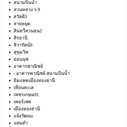
สนามบินน้ำ
สวนหลวง ร.9
สวัสดี3
สายหยุด
สินทวีสวนธน2
สิรธานี
สิวารัตน์9
สุขุมวิท
อ่อนนุช
อาคารพาณิชย์
- อาคารพาณิชย์ สนามบินน้ำ
อิมแพคเมืองทองธานี
เทียนทะเล
เพชรเกษม81
เพอร์เฟค
เมืองทองธานี
แจ้งวัฒนะ
แสมดำ