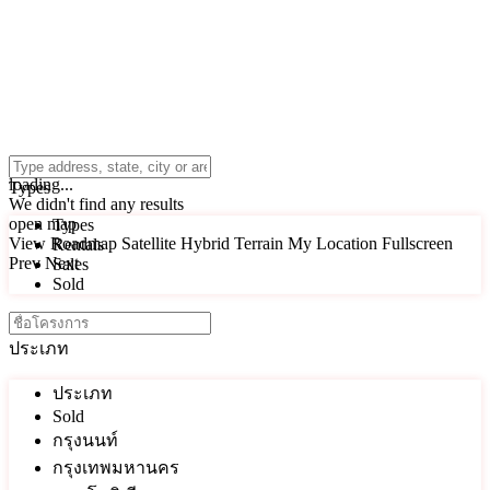
click to enable zoom
loading...
Types
We didn't find any results
open map
Types
View
Roadmap
Satellite
Hybrid
Terrain
My Location
Fullscreen
Rentals
Prev
Next
Sales
Sold
ประเภท
ประเภท
Sold
กรุงนนท์
กรุงเทพมหานคร