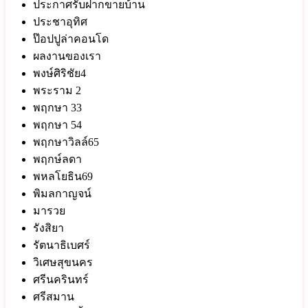
ประกาศรับฝากขายบ้าน
ประชาอุทิศ
ป๊อปปูล่าคอนโด
ผลงานของเรา
พงษ์ศิริชัย4
พระราม 2
พฤกษา 33
พฤกษา 54
พฤกษาวิลล์65
พฤกษ์ลดา
พหลโยธิน69
พิมลกาญจน์
มารวย
รังสิยา
รัตนาธิเบศร์
วิเศษสุขนคร
ศรีนครินทร์
ศรีสมาน